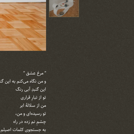
” مرغ عشق ”
و من نگاه می‌‌کنم به این گن
این گنبدِ آبی رنگ
تو از تبارِ قراری
من از سلالهٔ ابر
تو رسیده‌ای و من،
چشمِ نم زده در راه
به جستجوی کلمات اصیلم