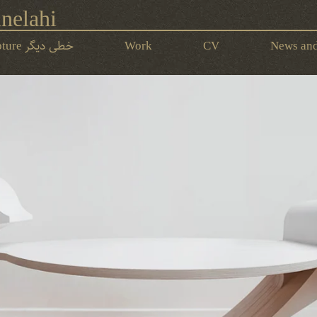
nelahi
News and
CV
Work
Calli-Functional Sculpture خطی‌ دیگر