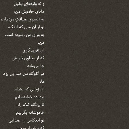
و نه واژه‌های بخیل
دانای خاموش من،
به آنسوی ضیافتِ مردمان، چ
تو از آن منی که اینک،
به ورای من رسیده است
من،
آن آفریدگاری
که از مخلوق خویش،
جا می‌‌ماند
در گلوگاه من صدایی بود
ما،
آن زمانی‌ که نشاید
بیهوده خوانده ایم
تا بزنگاهِ کلام را،
خاموشانه بگرییم
تو انعکاس آن صدایی
که پیش از سحر،