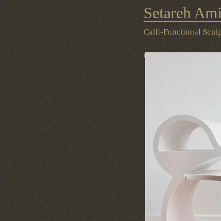
Setareh Ami
Contact