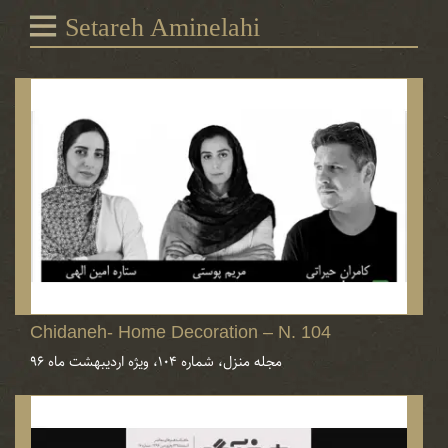
Setareh Aminelahi
Chidaneh- Home Decoration – N. 104
مجله منزل، شماره ۱۰۴، ویژه اردیبهشت ماه ۹۶